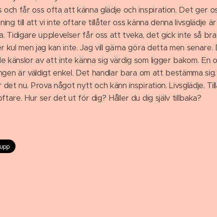
 och får oss ofta att känna glädje och inspiration. Det ger oss 
ning till att vi inte oftare tillåter oss känna denna livsglädje 
baka. Tidigare upplevelser får oss att tveka, det gick inte så b
r kul men jag kan inte. Jag vill gärna göra detta men senare.
e känslor av att inte känna sig värdig som ligger bakom. En 
sningen är väldigt enkel. Det handlar bara om att bestämma sig
 det nu. Prova något nytt och känn inspiration. Livsglädje. Till
ftare. Hur ser det ut för dig? Håller du dig själv tillbaka?