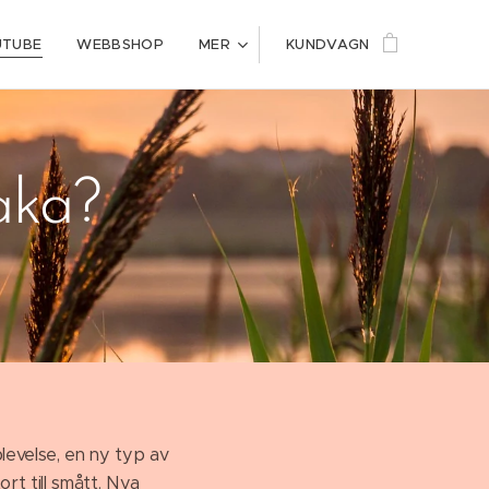
UTUBE
WEBBSHOP
MER
KUNDVAGN
baka?
plevelse, en ny typ av
ort till smått. Nya