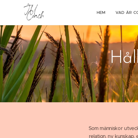
HEM
VAD ÄR C
Håll
Som människor utveckl
relation, ny kunskap, 