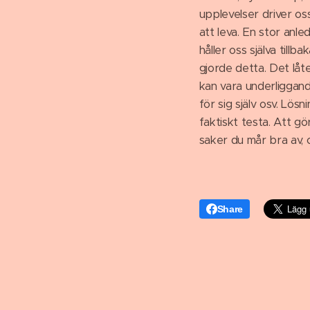
upplevelser driver oss
att leva. En stor anled
håller oss själva till
gjorde detta. Det låte
kan vara underliggand
för sig själv osv. Lö
faktiskt testa. Att gör
saker du mår bra av, o
Share