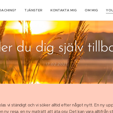
OACHING?
TJÄNSTER
KONTAKTA MIG
OM MIG
YO
er du dig själv till
17.02.2021
as vi ständigt och vi söker alltid efter något nytt. En ny up
en ny resa, en ny maträtt att äta osv. Det kan vara alltifrån st